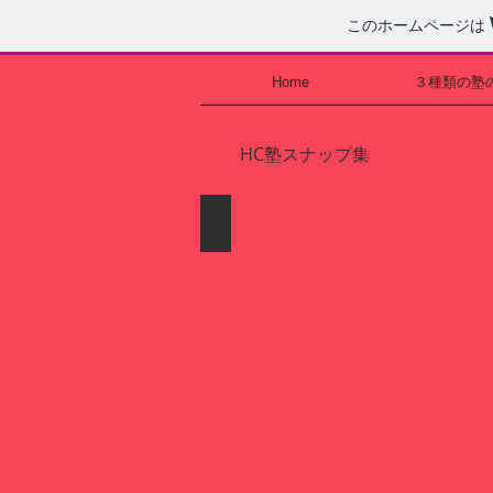
このホームページは
Home
３種類の塾
HC塾スナップ集
ＨＣ塾の風景１
幅
広
い
世
代、
あ
ら
ゆ