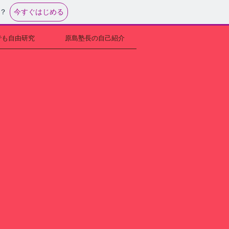
今すぐはじめる
？
でも自由研究
原島塾長の自己紹介
Ｃ塾の風景３