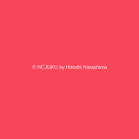
ン
マ
を
原
も
島
う
塾
片
長
手
と
に
参
楽
加
© HCJUKU by Hiroshi Harashima
し
者
い
と
時
の
が
デ
流
ィ
れ
ス
ま
カ
す。
ッ