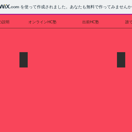
.com
を使って作成されました。あなたも無料で作ってみませんか
の説明
オンラインHC塾
出前HC塾
誰
ＨＣ塾の風景２
Ｈ
飲
質
み
問
物
タ
を
イ
片
ム
手
の
に、
一
ペ
コ