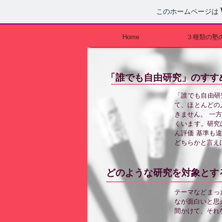
このホームページは
Home
３種類の塾
「誰でも自由研究」のすす
「誰でも自由研
て、ほとんどの
きません。 一
くいます。研究
ん評価 基準も
どちらかと言え
どのような研究を対象とす
テーマなどまっ
なが面白いと思
間かけて、それ