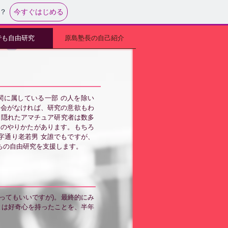
今すぐはじめる
？
でも自由研究
原島塾長の自己紹介
関に属している一部 の人を除い
機会がなければ、研究の意欲もわ
 隠れたアマチュア研究者は数多
人のやりかたがあります。もちろ
字通り老若男 女誰でもですが、
ちの自由研究を支援します。
ってもいいですが)。最終的にみ
とは好奇心を持ったことを、半年