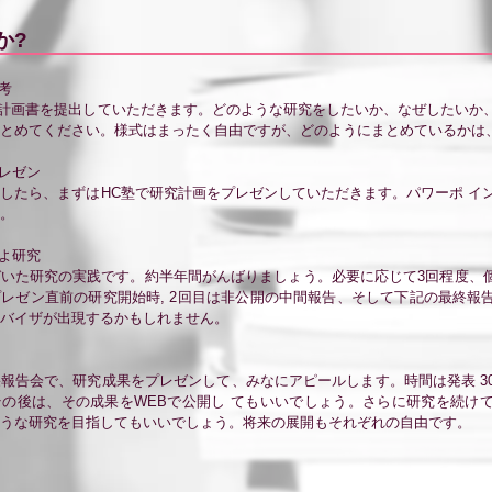
か?
考
究計画書を提出していただきます。どのような研究をしたいか、なぜしたいか
まとめてください。様式はまったく自由ですが、どのようにまとめているかは
プレゼン
したら、まずはHC塾で研究計画をプレゼンしていただきます。パワーポ イン
。
いよ研究
いた研究の実践です。約半年間がんばりましょう。必要に応じて3回程度、
レゼン直前の研究開始時, 2回目は非公開の中間報告、そして下記の最終報
バイザが出現するかもしれません。
報告会で、研究成果をプレゼンして、みなにアピールします。時間は発表 30
の後は、その成果をWEBで公開し てもいいでしょう。さらに研究を続け
うな研究を目指してもいいでしょう。将来の展開もそれぞれの自由です。