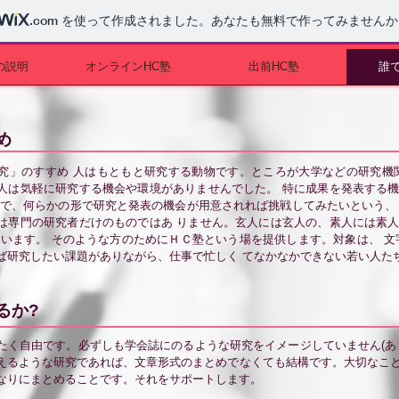
.com
を使って作成されました。あなたも無料で作ってみませんか
の説明
オンラインHC塾
出前HC塾
誰
め
究」のすすめ 人はもともと研究する動物です。ところが大学などの研究機
人は気軽に研究する機会や環境がありませんでした。 特に成果を発表する
方で、何らかの形で研究と発表の機会が用意されれば挑戦してみたいという、
は専門の研究者だけのものではあ りません。玄人には玄人の、素人には素
違います。 そのような方のためにＨＣ塾という場を提供します。対象は、 文
ば研究したい課題がありながら、仕事で忙しく てなかなかできない若い人た
るか?
たく自由です。必ずしも学会誌にのるような研究をイメージしていません(あ
えるような研究であれば、文章形式のまとめでなくても結構です。大切なこ
なりにまとめることです。それをサポートします。