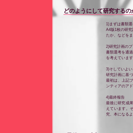
どのようにして研究するの
1)まずは書類選
A4版1枚の研
たか、などを
2)研究計画の
書類選考を通過
を考えています
3)そしていよ
研究計画に基づ
最初は、上記プ
ンティアのアド
4)最終報告
最後に研究成果
えています。そ
究、本になるよ